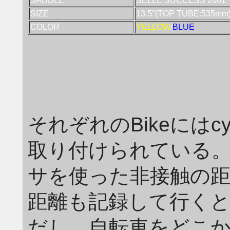
SADDLE
SELLE SUCCESS 2001
SIZE
13.5"(TOP TUBE:535mm
COLOR
YELLOW
/
BLUE
それぞれのBikeにはcycl
取り付けられている
サを使った非接触の距
距離も記録して行く
だし、自転車をどこ