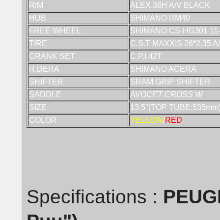
RIM
ALEX.36H A/V BLACK
HUB
SHIMANO RM40
FREE WHEEL
SHIMANO CS-HG301 11-
TIRE
C.S.T MAXXIS 26*2.35 A
CRANK SET
C.P.I 42T
R.DERA
SHIMANO ACERA
SHIFTER
SRAM GRIP SHIFTER
SADDLE
AVOCET CROSS W
SIZE
13.5"(TOP TUBE:535mm
COLOR
YELLOW
/
RED
Specifications :
PEUGE