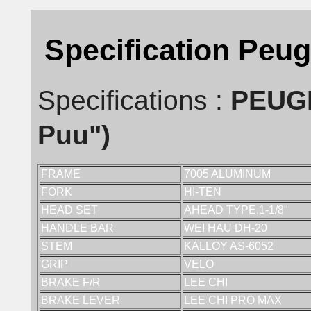
Specification Peu
Specifications :
PEUGE
Puu")
FRAME
7005 ALUMINUM
FORK
HI-TEN
HEAD SET
AHEAD TYPE,1-1/8"
HANDLE BAR
WEI HAU DH-20
STEM
KALLOY AS-6052
GRIP
VELO
BRAKE F/R
LEE CHI
BRAKE LEVER
LEE CHI PRO MAX