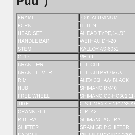
Puu")
FRAME
7005 ALUMINUM
FORK
HI-TEN
HEAD SET
AHEAD TYPE,1-1/8"
HANDLE BAR
WEI HAU DH-20
STEM
KALLOY AS-6052
GRIP
VELO
BRAKE F/R
LEE CHI
BRAKE LEVER
LEE CHI PRO MAX
RIM
ALEX.36H A/V BLACK
HUB
SHIMANO RM40
FREE WHEEL
SHIMANO CS-HG301 11-
TIRE
C.S.T MAXXIS 26*2.35 A
CRANK SET
C.P.I 42T
R.DERA
SHIMANO ACERA
SHIFTER
SRAM GRIP SHIFTER